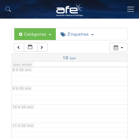
5 h 00 min
6 h 00 min
Catégories
Étiquettes
7 h 00 min
19
lun
Jour entier
8 h 00 min
9 h 00 min
10 h 00 min
11 h 00 min