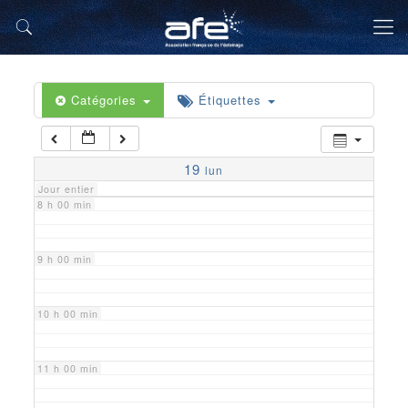
5 h 00 min
6 h 00 min
Catégories
Étiquettes
7 h 00 min
19
lun
Jour entier
8 h 00 min
9 h 00 min
10 h 00 min
11 h 00 min