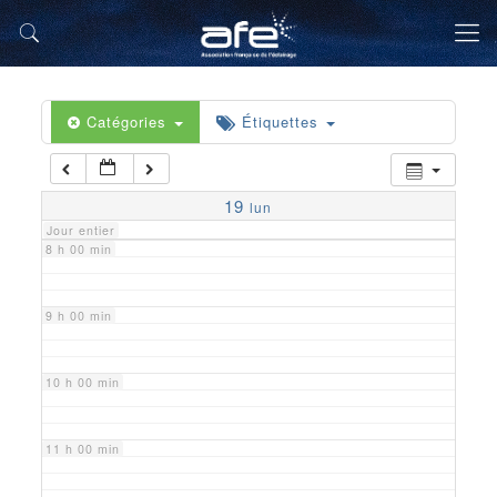
5 h 00 min
6 h 00 min
Catégories
Étiquettes
7 h 00 min
19
lun
Jour entier
8 h 00 min
9 h 00 min
10 h 00 min
11 h 00 min