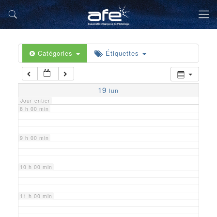
5 h 00 min
6 h 00 min
Catégories
Étiquettes
7 h 00 min
19
lun
Jour entier
8 h 00 min
9 h 00 min
10 h 00 min
11 h 00 min