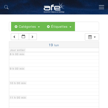
5 h 00 min
6 h 00 min
Catégories
Étiquettes
7 h 00 min
19
lun
Jour entier
8 h 00 min
9 h 00 min
10 h 00 min
11 h 00 min