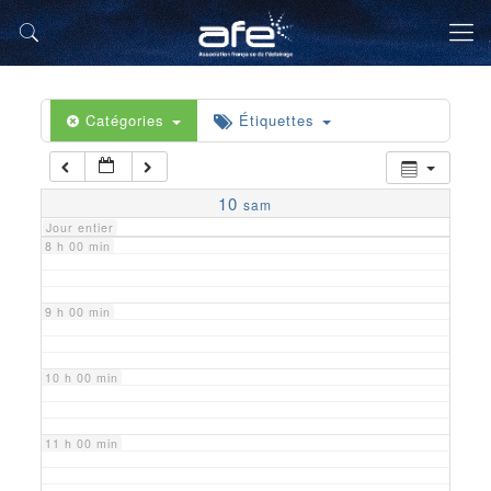
5 h 00 min
6 h 00 min
Catégories
Étiquettes
7 h 00 min
10
sam
Jour entier
8 h 00 min
9 h 00 min
10 h 00 min
11 h 00 min