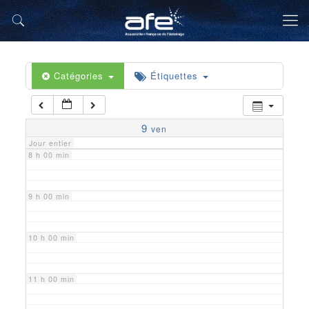
5 h 00 min
6 h 00 min
Catégories
Étiquettes
7 h 00 min
9
ven
Jour entier
8 h 00 min
9 h 00 min
10 h 00 min
11 h 00 min