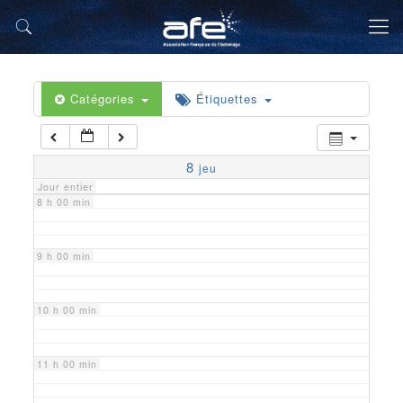
5 h 00 min
6 h 00 min
Catégories
Étiquettes
7 h 00 min
8
jeu
Jour entier
8 h 00 min
9 h 00 min
10 h 00 min
11 h 00 min