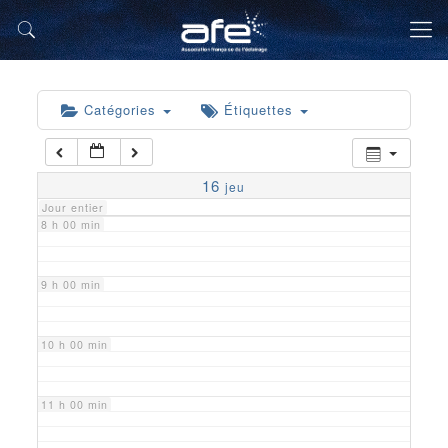
5 h 00 min
6 h 00 min
Catégories
Étiquettes
7 h 00 min
16
jeu
Jour entier
8 h 00 min
9 h 00 min
10 h 00 min
11 h 00 min