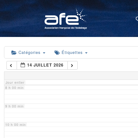
4 h 00 min
5 h 00 min
6 h 00 min
Catégories
Étiquettes
14 JUILLET 2026
7 h 00 min
Jour entier
8 h 00 min
9 h 00 min
10 h 00 min