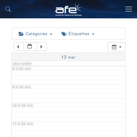
5 h 00 min
6 h 00 min
Catégories
Étiquettes
7 h 00 min
13
mer
Jour entier
8 h 00 min
9 h 00 min
10 h 00 min
11 h 00 min