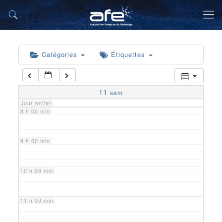
5 h 00 min
6 h 00 min
Catégories
Étiquettes
7 h 00 min
11
sam
Jour entier
8 h 00 min
9 h 00 min
10 h 00 min
11 h 00 min