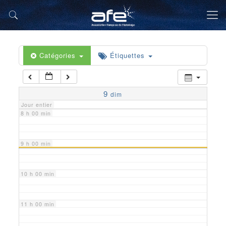
5 h 00 min
6 h 00 min
Catégories
Étiquettes
7 h 00 min
9
dim
Jour entier
8 h 00 min
9 h 00 min
10 h 00 min
11 h 00 min