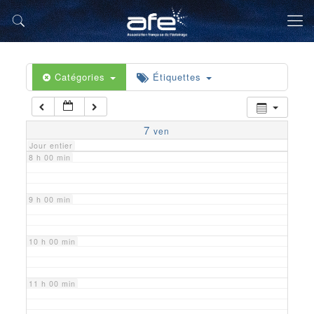
5 h 00 min
6 h 00 min
Catégories
Étiquettes
7 h 00 min
7
ven
Jour entier
8 h 00 min
9 h 00 min
10 h 00 min
11 h 00 min