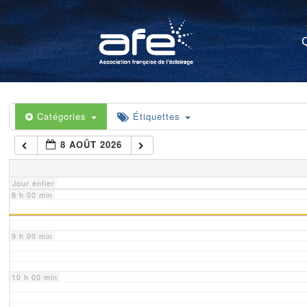
4 h 00 min
5 h 00 min
6 h 00 min
Catégories
Étiquettes
8 AOÛT 2026
7 h 00 min
Jour entier
8 h 00 min
9 h 00 min
10 h 00 min