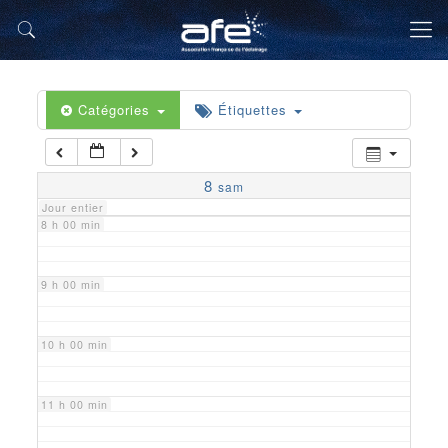
5 h 00 min
6 h 00 min
Catégories
Étiquettes
7 h 00 min
8
sam
Jour entier
8 h 00 min
9 h 00 min
10 h 00 min
11 h 00 min