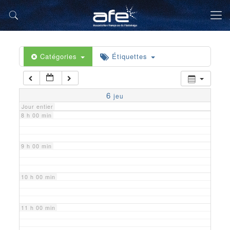
5 h 00 min
6 h 00 min
Catégories
Étiquettes
7 h 00 min
6
jeu
Jour entier
8 h 00 min
9 h 00 min
10 h 00 min
11 h 00 min