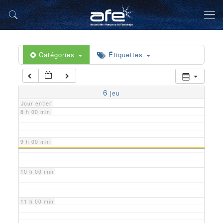
5 h 00 min
6 h 00 min
Catégories
Étiquettes
7 h 00 min
6
jeu
Jour entier
8 h 00 min
9 h 00 min
10 h 00 min
11 h 00 min