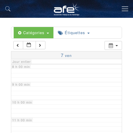
5 h 00 min
6 h 00 min
Catégories
Étiquettes
7 h 00 min
7
ven
Jour entier
8 h 00 min
9 h 00 min
10 h 00 min
11 h 00 min