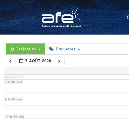
4 h 00 min
5 h 00 min
6 h 00 min
Catégories
Étiquettes
7 AOÛT 2026
7 h 00 min
Jour entier
8 h 00 min
9 h 00 min
10 h 00 min