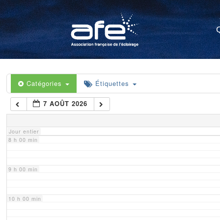
4 h 00 min
5 h 00 min
6 h 00 min
Catégories
Étiquettes
7 AOÛT 2026
7 h 00 min
Jour entier
8 h 00 min
9 h 00 min
10 h 00 min