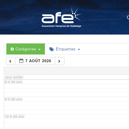
4 h 00 min
5 h 00 min
6 h 00 min
Catégories
Étiquettes
7 AOÛT 2026
7 h 00 min
Jour entier
8 h 00 min
9 h 00 min
10 h 00 min