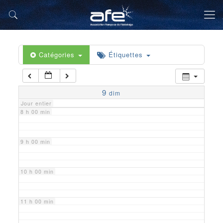
5 h 00 min
6 h 00 min
Catégories
Étiquettes
7 h 00 min
9
dim
Jour entier
8 h 00 min
9 h 00 min
10 h 00 min
11 h 00 min