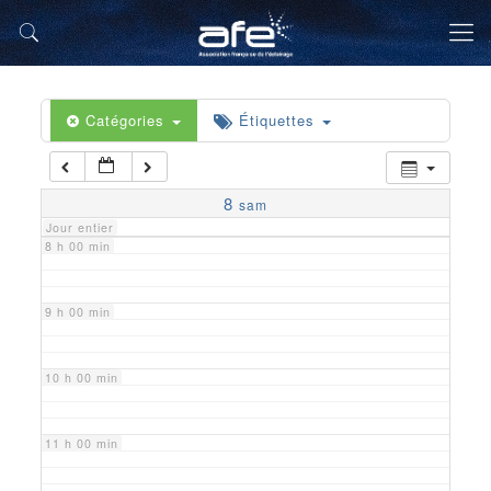
5 h 00 min
6 h 00 min
Catégories
Étiquettes
7 h 00 min
8
sam
Jour entier
8 h 00 min
9 h 00 min
10 h 00 min
11 h 00 min