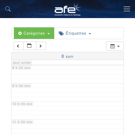
5 h 00 min
6 h 00 min
Catégories
Étiquettes
7 h 00 min
8
sam
Jour entier
8 h 00 min
9 h 00 min
10 h 00 min
11 h 00 min