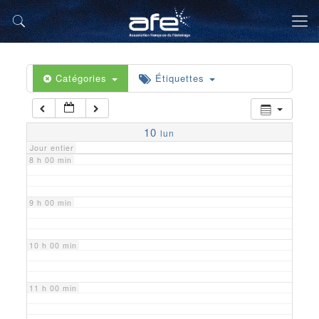
5 h 00 min
6 h 00 min
Catégories
Étiquettes
7 h 00 min
10
lun
Jour entier
8 h 00 min
9 h 00 min
10 h 00 min
11 h 00 min