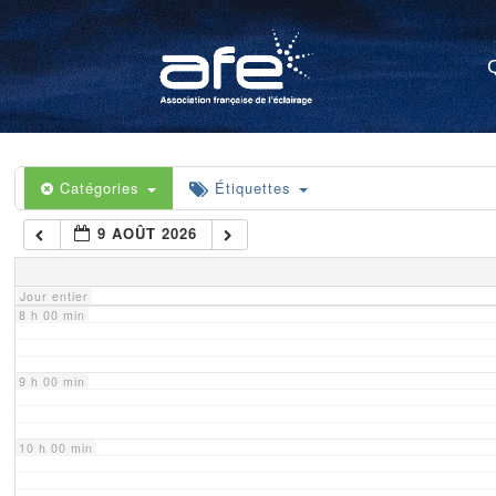
4 h 00 min
5 h 00 min
6 h 00 min
Catégories
Étiquettes
9 AOÛT 2026
7 h 00 min
Jour entier
8 h 00 min
9 h 00 min
10 h 00 min