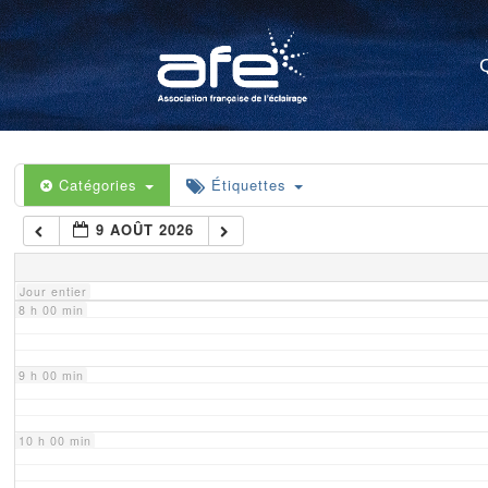
4 h 00 min
5 h 00 min
6 h 00 min
Catégories
Étiquettes
9 AOÛT 2026
7 h 00 min
Jour entier
8 h 00 min
9 h 00 min
10 h 00 min