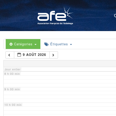
4 h 00 min
5 h 00 min
6 h 00 min
Catégories
Étiquettes
9 AOÛT 2026
7 h 00 min
Jour entier
8 h 00 min
9 h 00 min
10 h 00 min