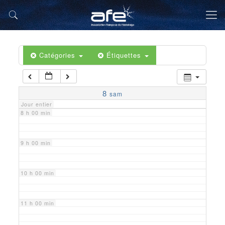
5 h 00 min
6 h 00 min
Catégories
Étiquettes
7 h 00 min
8
sam
Jour entier
8 h 00 min
9 h 00 min
10 h 00 min
11 h 00 min