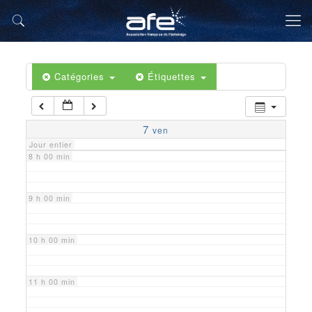
5 h 00 min
6 h 00 min
Catégories
Étiquettes
7 h 00 min
7
ven
Jour entier
8 h 00 min
9 h 00 min
10 h 00 min
11 h 00 min