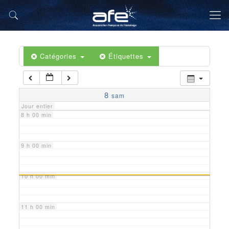
5 h 00 min
6 h 00 min
Catégories
Étiquettes
7 h 00 min
8
sam
Jour entier
8 h 00 min
9 h 00 min
10 h 00 min
11 h 00 min