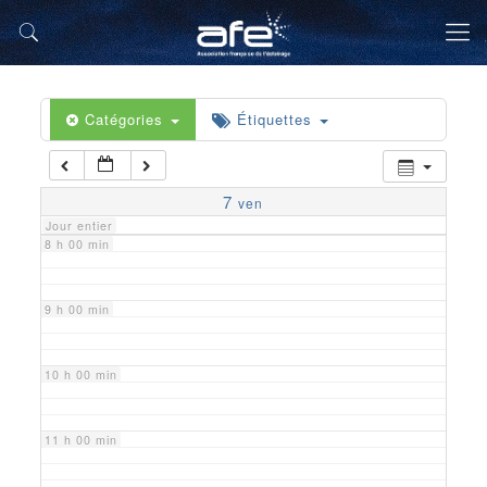
5 h 00 min
6 h 00 min
Catégories
Étiquettes
7 h 00 min
7
ven
Jour entier
8 h 00 min
9 h 00 min
10 h 00 min
11 h 00 min