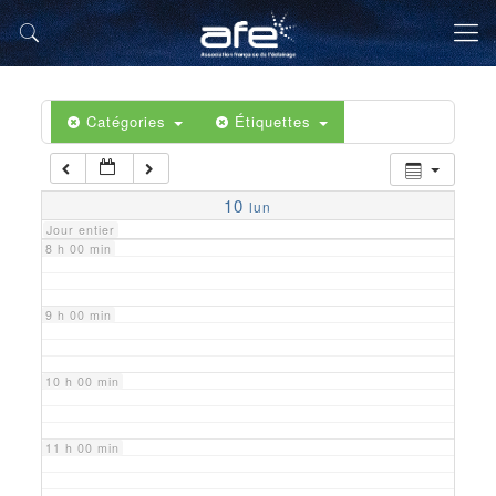
5 h 00 min
6 h 00 min
Catégories
Étiquettes
7 h 00 min
10
lun
Jour entier
8 h 00 min
9 h 00 min
10 h 00 min
11 h 00 min