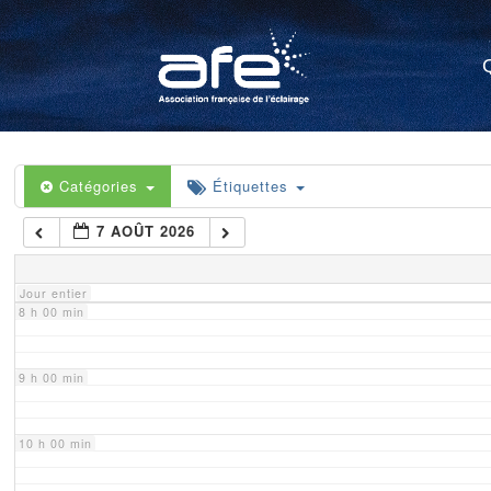
4 h 00 min
5 h 00 min
6 h 00 min
Catégories
Étiquettes
7 AOÛT 2026
7 h 00 min
Jour entier
8 h 00 min
9 h 00 min
10 h 00 min