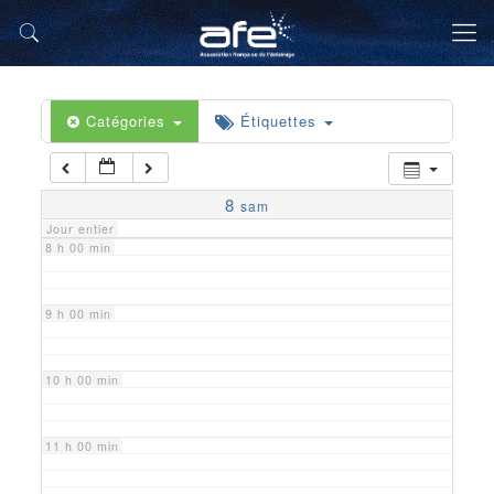
5 h 00 min
6 h 00 min
Catégories
Étiquettes
7 h 00 min
8
sam
Jour entier
8 h 00 min
9 h 00 min
10 h 00 min
11 h 00 min