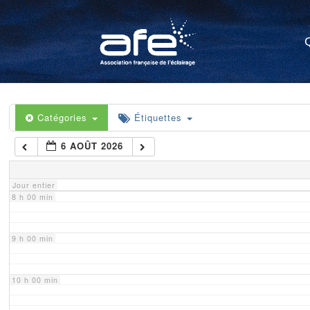
4 h 00 min
5 h 00 min
6 h 00 min
Catégories
Étiquettes
6 AOÛT 2026
7 h 00 min
Jour entier
8 h 00 min
9 h 00 min
10 h 00 min