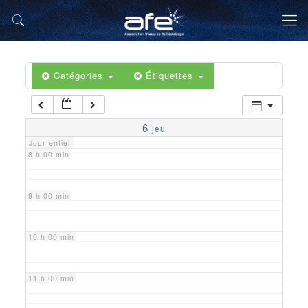
5 h 00 min
6 h 00 min
Catégories
Étiquettes
7 h 00 min
6
jeu
Jour entier
8 h 00 min
9 h 00 min
10 h 00 min
11 h 00 min