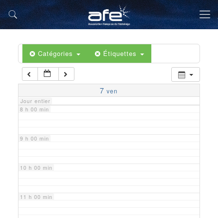
5 h 00 min
6 h 00 min
Catégories
Étiquettes
7 h 00 min
7
ven
Jour entier
8 h 00 min
9 h 00 min
10 h 00 min
11 h 00 min