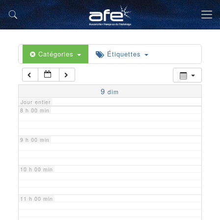
5 h 00 min
6 h 00 min
Catégories
Étiquettes
7 h 00 min
9
dim
Jour entier
8 h 00 min
9 h 00 min
10 h 00 min
11 h 00 min