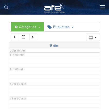
5 h 00 min
6 h 00 min
Catégories
Étiquettes
7 h 00 min
9
dim
Jour entier
8 h 00 min
9 h 00 min
10 h 00 min
11 h 00 min