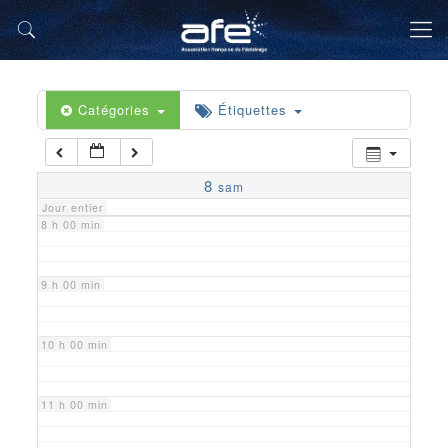
5 h 00 min
6 h 00 min
Catégories
Étiquettes
7 h 00 min
8
sam
Jour entier
8 h 00 min
9 h 00 min
10 h 00 min
11 h 00 min