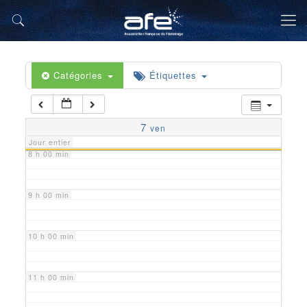
5 h 00 min
6 h 00 min
Catégories
Étiquettes
7 h 00 min
7
ven
Jour entier
8 h 00 min
9 h 00 min
10 h 00 min
11 h 00 min