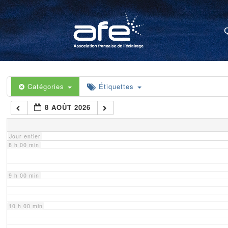
4 h 00 min
5 h 00 min
6 h 00 min
Catégories
Étiquettes
8 AOÛT 2026
7 h 00 min
Jour entier
8 h 00 min
9 h 00 min
10 h 00 min