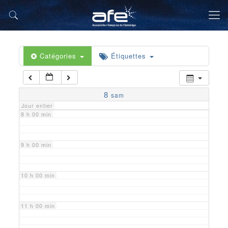
5 h 00 min
6 h 00 min
Catégories
Étiquettes
7 h 00 min
8
sam
Jour entier
8 h 00 min
9 h 00 min
10 h 00 min
11 h 00 min