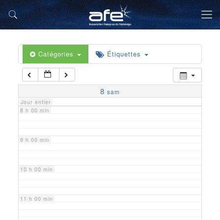
5 h 00 min
6 h 00 min
Catégories
Étiquettes
7 h 00 min
8
sam
Jour entier
8 h 00 min
9 h 00 min
10 h 00 min
11 h 00 min