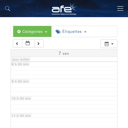
5 h 00 min
6 h 00 min
Catégories
Étiquettes
7 h 00 min
7
ven
Jour entier
8 h 00 min
9 h 00 min
10 h 00 min
11 h 00 min