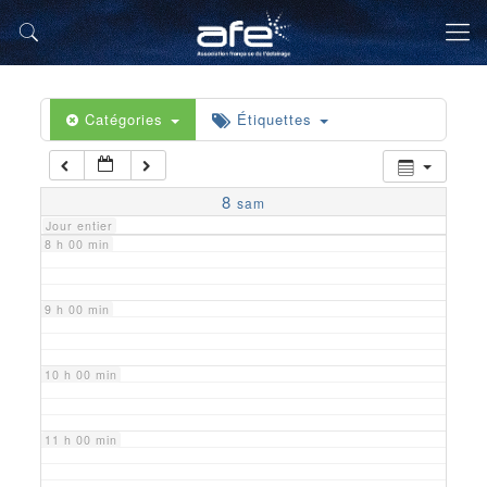
5 h 00 min
6 h 00 min
Catégories
Étiquettes
7 h 00 min
8
sam
Jour entier
8 h 00 min
9 h 00 min
10 h 00 min
11 h 00 min