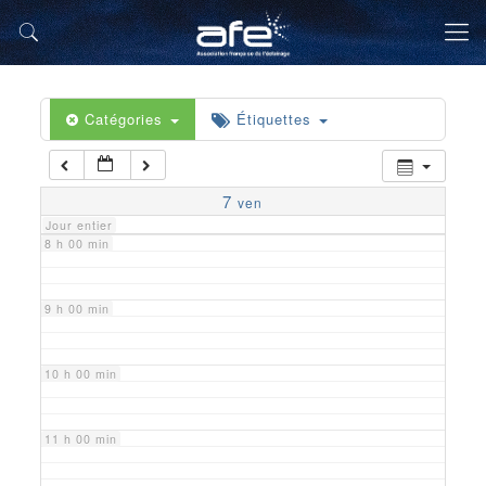
5 h 00 min
6 h 00 min
Catégories
Étiquettes
7 h 00 min
7
ven
Jour entier
8 h 00 min
9 h 00 min
10 h 00 min
11 h 00 min