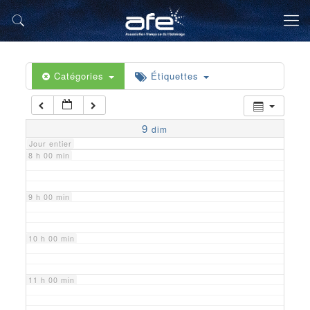
5 h 00 min
6 h 00 min
Catégories
Étiquettes
7 h 00 min
9
dim
Jour entier
8 h 00 min
9 h 00 min
10 h 00 min
11 h 00 min